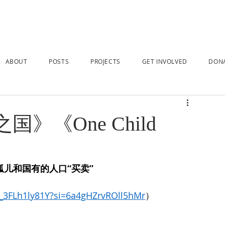
ABOUT
POSTS
PROJECTS
GET INVOLVED
DON
》《One Child
孤儿和国有的人口“买卖”
/_3FLh1ly81Y?si=6a4gHZrvROll5hMr
）