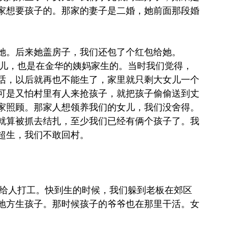
家想要孩子的。那家的妻子是二婚，她前面那段婚
她。后来她盖房子，我们还包了个红包给她。
女儿，也是在金华的姨妈家生的。当时我们觉得，
话，以后就再也不能生了，家里就只剩大女儿一个
可是又怕村里有人来抢孩子，就把孩子偷偷送到丈
家照顾。那家人想领养我们的女儿，我们没舍得。
就算被抓去结扎，至少我们已经有俩个孩子了。我
超生，我们不敢回村。
里给人打工。快到生的时候，我们躲到老板在郊区
地方生孩子。那时候孩子的爷爷也在那里干活。女