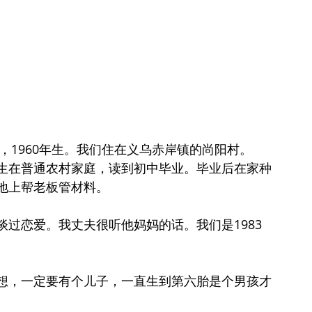
，1960年生。我们住在义乌赤岸镇的尚阳村。
生在普通农村家庭，读到初中毕业。毕业后在家种
地上帮老板管材料。
过恋爱。我丈夫很听他妈妈的话。我们是1983
想，一定要有个儿子，一直生到第六胎是个男孩才