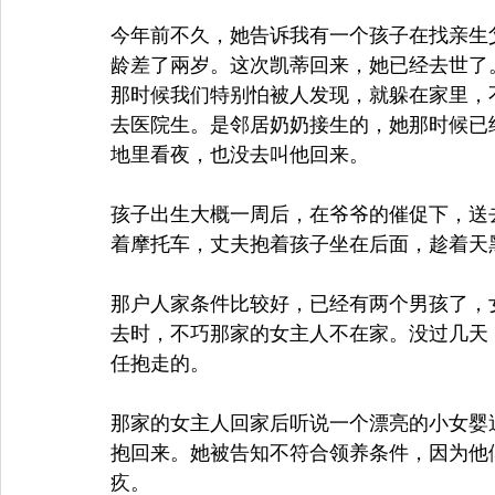
今年前不久，她告诉我有一个孩子在找亲生
龄差了兩岁。这次凯蒂回来，她已经去世了
那时候我们特别怕被人发现，就躲在家里，
去医院生。是邻居奶奶接生的，她那时候已
地里看夜，也没去叫他回来。
孩子出生大概一周后，在爷爷的催促下，送
着摩托车，丈夫抱着孩子坐在后面，趁着天
那户人家条件比较好，已经有两个男孩了，
去时，不巧那家的女主人不在家。没过几天
任抱走的。
那家的女主人回家后听说一个漂亮的小女婴
抱回来。她被告知不符合领养条件，因为他
疚。