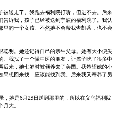
子被送走了。我跑去福利院打听，但进不去。后来
们告诉我，孩子已经被送到宁波的福利院了。我认
那里的一个女孩。不然她不会帮我查凯蒂，也不会
很聪明。她还记得自己的亲生父母。她有大小便失
的。我找了一个懂中医的朋友，让孩子吃了很多中
再后来，她七岁时被领养去了美国。我希望她的小
如果想回来找，应该能找到我。后来我又寄养了另
录，她是6月23日送到那里的，所以在义乌福利院
个月大。