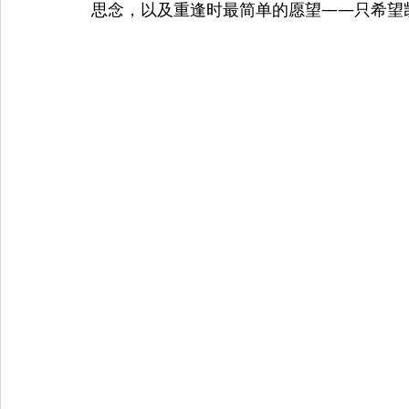
思念，以及重逢时最简单的愿望——只希望