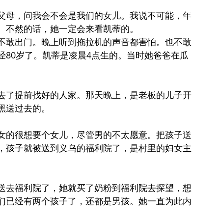
父母，问我会不会是我们的女儿。我说不可能，年
。不然的话，她一定会来看凯蒂的。
不敢出门。晚上听到拖拉机的声音都害怕。也不敢
经80岁了。凯蒂是凌晨4点生的。当时她爸爸在瓜
去了提前找好的人家。那天晚上，是老板的儿子开
黑送过去的。
女的很想要个女儿，尽管男的不太愿意。把孩子送
，孩子就被送到义乌的福利院了，是村里的妇女主
送去福利院了，她就买了奶粉到福利院去探望，想
们已经有两个孩子了，还都是男孩。她一直为此内