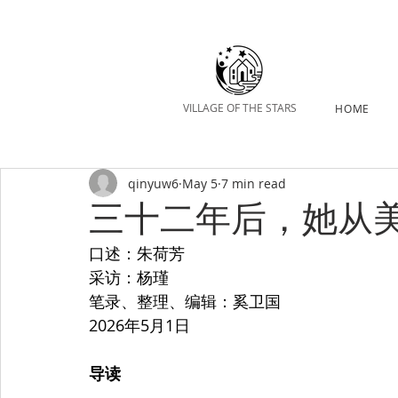
VILLAGE OF THE STARS
HOME
qinyuw6
May 5
7 min read
三十二年后，她从
口述：朱荷芳
采访：杨瑾
笔录、整理、编辑：奚卫国
2026年5月1日
导读