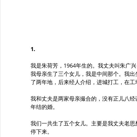
1.
我是朱荷芳，1964年生的。我丈夫叫朱广兴
我母亲生了三个女儿，我是中间那个。我出
了两年地，后来经人介绍，进城打工，在工
我和丈夫是两家母亲撮合的，没有正儿八经谈
年结的婚。
我们一共生了五个女儿。主要是我丈夫老思
停下来。