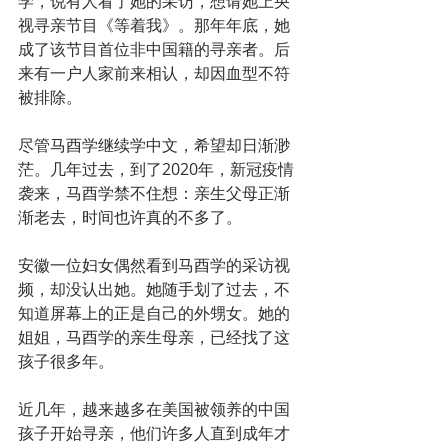
学，说有人看了她的采访，想请她上央
视寻亲节目《等着我》。那年年底，她
成了该节目首位非中国籍的寻亲者。后
来有一户人家前来相认，却因血型不符
被排除。
尽管马酉学继续学中文，希望却日渐渺
茫。几年过去，到了2020年，新冠疫情
袭来，马酉学禁不住想：亲生父母正渐
渐老去，时间也许真的不多了。
安徽一位妇女偶然看到马酉学的采访视
频，却没认出她。她随手划了过去，不
知道屏幕上的正是自己的外甥女。她的
姐姐，马酉学的亲生母亲，已经找了这
孩子很多年。
近几年，越来越多在美国被领养的中国
孩子开始寻亲，他们许多人直到成年才