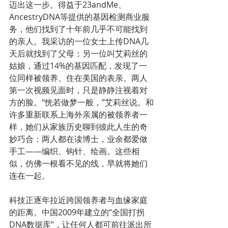
迈出这一步。得益于23andMe、
AncestryDNA等提供的基因检测商业服
务，他们找到了十年前几乎不可能找到
的亲人。我采访的一位女士上传DNA几
天后就找到了父母；另一位叫艾莉丝的
姑娘，通过14%的基因匹配，发现了一
位同样被领养、住在美国的表亲。两人
第一次视频见面时，只是静静注视着对
方的脸。“恍若做梦一般，”艾莉丝说。和
许多重新联系上海外亲属的被领养者一
样，她们从家族历史聊到彼此人生的奇
妙巧合：两人都在读博士，业余都爱做
手工——编织、钩针、绘画。这些相
似，仿佛一根看不见的线，早就将她们
连在一起。
科技正逐年拉近跨国领养者与血缘家庭
的距离。中国2009年建立的“全国打拐
DNA数据库”，让任何人都可前往派出所