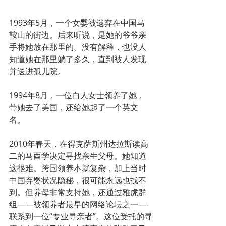
1993年5月，一个女婴被遗弃在中国马
鞍山的街边。后来听说，是她的爷爷亲
手将她放在那里的。没有解释，也没人
知道她在那里躺了多久，直到被人发现
并送进孤儿院。
1994年8月，一位白人女士领养了她，
带她去了美国，还给她起了一个英文
名。
2010年春天，在得克萨斯州达拉斯读高
二的马酉学决定寻找亲生父母。她知道
这很难。跨国领养本就复杂，加上当时
中国弃婴状况隐秘，很可能永远也找不
到。但养母非常支持她，还通过雅虎群
组——被领养者最早的网络论坛之一—-
联系到一位“专业寻亲者”。这位受托的寻