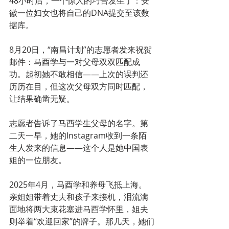
48小时后，一个惊人的巧合发生了：安
徽一位妇女也将自己的DNA提交至该数
据库。
8月20日，“南昌计划”的志愿者发来祝贺
邮件：马酉学与一对父母双双匹配成
功。起初她不敢相信——上次的误判还
历历在目，但这次父母双方同时匹配，
让结果确凿无疑。
志愿者告诉了马酉学生父母的名字。第
二天一早，她的Instagram收到一条陌
生人发来的信息——这个人是她中国表
姐的一位朋友。
2025年4月，马酉学和养母飞抵上海。
亲姐姐带着丈夫和孩子来接机，泪流满
面地将两大束花塞进马酉学怀里，姐夫
则举着“欢迎回家”的牌子。那几天，她们