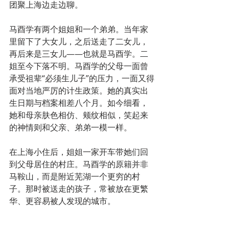
团聚上海边走边聊。
马酉学有两个姐姐和一个弟弟。当年家
里留下了大女儿，之后送走了二女儿，
再后来是三女儿——也就是马酉学。二
姐至今下落不明。马酉学的父母一面曾
承受祖辈“必须生儿子”的压力，一面又得
面对当地严厉的计生政策。她的真实出
生日期与档案相差八个月。如今细看，
她和母亲肤色相仿、颊纹相似，笑起来
的神情则和父亲、弟弟一模一样。
在上海小住后，姐姐一家开车带她们回
到父母居住的村庄。马酉学的原籍并非
马鞍山，而是附近芜湖一个更穷的村
子。那时被送走的孩子，常被放在更繁
华、更容易被人发现的城市。