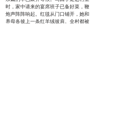
时，家中请来的宴席班子已备好菜，鞭
炮声阵阵响起。红毯从门口铺开，她和
养母各披上一条红羊绒披肩。全村都被
请来参加这场宴席——十张圆桌，二十
二道菜。横幅上中英双语的金色大字写
着：“欢迎女儿回家！” 在此之前，村里
人都不太相信马酉学真的被领养到了美
国，直到亲眼见到她金发白肤的养母。
家人开车带她们在村里转，看从前劳作
过的鱼塘和蟹田，水面倒映着淡蓝的
天。看着父母同骑一辆小摩托、笑得开
怀，马酉学仿佛能看见他们年轻时的样
子。
一位阿姨一直在旁落泪——她也送走过
两个女儿，至今仍在寻找。