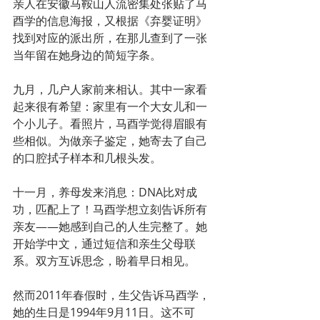
亲人在安徽马鞍山人流密集处张贴了马
酉学的信息海报，又根据《弃婴证明》
找到对应的派出所，在那儿查到了一张
当年留在她身边的简短字条。
九月，几户人家前来相认。其中一家看
起来很有希望：家里有一个大女儿和一
个小儿子。看照片，马酉学觉得眉眼有
些相似。为做亲子鉴定，她寄去了自己
的口腔拭子样本和几根头发。
十一月，养母发来消息：DNA比对成
功，匹配上了！马酉学想立刻告诉所有
亲友——她感到自己的人生完整了。她
开始学中文，通过短信和亲生父母联
系。双方互诉思念，盼着早日相见。
然而2011年春假时，生父告诉马酉学，
她的生日是1994年9月11日。这不可