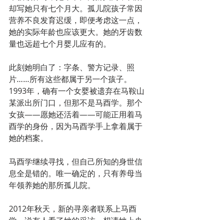
却写她只有七个月大。孤儿院孩子常因
营养不良发育迟缓，即便考虑这一点，
她的实际年龄也应该更大。她的牙齿数
量也远超七个月婴儿应有的。
此刻她明白了：字条、警方记录、照
片……所有这些都属于另一个孩子。
1993年，确有一个女婴被遗弃在马鞍山
某派出所门口，但那不是马酉学。那个
女孩——愿她还活着——可能正用着马
酉学的身份，因为马酉学手上拿着属于
她的档案。
马酉学继续寻找，但自己所知的身世信
息全是错的。唯一确定的，只有养母当
年领养她的那所孤儿院。
2012年秋天，新的寻亲者联系上马酉