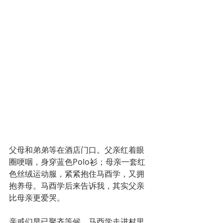
父母和弟弟等在酒店门口。父亲红着眼
圈哽咽，身穿蓝色Polo衫；母亲一套红
色丝绒运动服，紧紧抱住马酉学，又拥
抱养母。马酉学后来告诉我，其实父亲
比母亲更爱哭。
亲戚们早已聚齐等候。马酉学走进村里