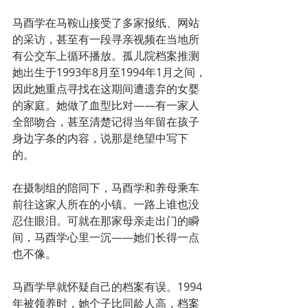
马酉学在马鞍山接受了多家报纸、网站
的采访，甚至有一段寻亲视频在当地所
有公交车上循环播放。孤儿院档案推测
她出生于1993年8月至1994年1月之间，
因此她重点寻找在这期间遭遗弃的女婴
的家庭。她做了血型比对——有一家人
全部吻合，甚至清楚记得当年留在孩子
身边字条的内容，说那是绝望中写下
的。
在摄制组的陪同下，马酉学和养母乘车
前往这家人所在的小镇。一路上谁也没
忍住眼泪。可就在那家母亲走出门的瞬
间，马酉学心里一沉——她们长得一点
也不像。
马酉学早就怀疑自己的档案有误。1994
年被领养时，她个子比同龄人高，档案