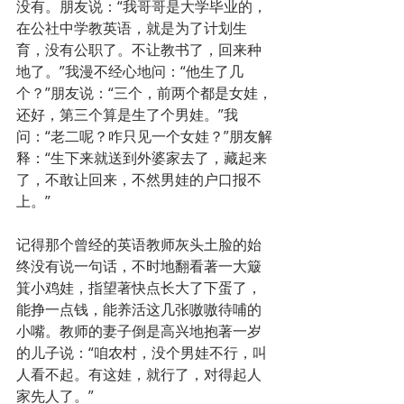
没有。朋友说：“我哥哥是大学毕业的，
在公社中学教英语，就是为了计划生
育，没有公职了。不让教书了，回来种
地了。”我漫不经心地问：“他生了几
个？”朋友说：“三个，前两个都是女娃，
还好，第三个算是生了个男娃。”我
问：“老二呢？咋只见一个女娃？”朋友解
释：“生下来就送到外婆家去了，藏起来
了，不敢让回来，不然男娃的户口报不
上。”
记得那个曾经的英语教师灰头土脸的始
终没有说一句话，不时地翻看著一大簸
箕小鸡娃，指望著快点长大了下蛋了，
能挣一点钱，能养活这几张嗷嗷待哺的
小嘴。教师的妻子倒是高兴地抱著一岁
的儿子说：“咱农村，没个男娃不行，叫
人看不起。有这娃，就行了，对得起人
家先人了。”