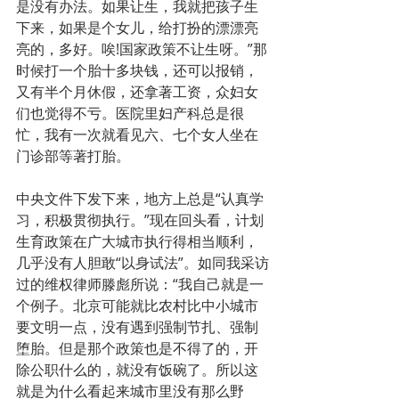
是没有办法。如果让生，我就把孩子生
下来，如果是个女儿，给打扮的漂漂亮
亮的，多好。唉!国家政策不让生呀。”那
时候打一个胎十多块钱，还可以报销，
又有半个月休假，还拿著工资，众妇女
们也觉得不亏。医院里妇产科总是很
忙，我有一次就看见六、七个女人坐在
门诊部等著打胎。
中央文件下发下来，地方上总是“认真学
习，积极贯彻执行。”现在回头看，计划
生育政策在广大城市执行得相当顺利，
几乎没有人胆敢“以身试法”。如同我采访
过的维权律师滕彪所说：“我自己就是一
个例子。北京可能就比农村比中小城市
要文明一点，没有遇到强制节扎、强制
堕胎。但是那个政策也是不得了的，开
除公职什么的，就没有饭碗了。所以这
就是为什么看起来城市里没有那么野