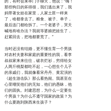
的，有时会来串门子聊天，他说：“嗨！
那些狗日的坏得很，我们逃出来了，我
妈带著女娃在家里，人家土匪一样来
了，啥都拿去了。粮食、被子、单子，
最后连门都给拆了。一个老婆子，哭天
喊地有啥办法？我就等婆娘把娃生了，
赶紧回去，把地都要荒了。”
当时还没有结婚，更不懂生育一个男孩
对农村夫妻和家庭的重要性的我，看李
叔叔家来来往往，破衣烂衫，穷得给女
人两斤桃梨都吃不起，一心想生个儿子
的亲戚们，我就像看宋丹丹、黄宏演的
《超生游击队》那么看热闹。我甚至在
心里嘲笑他们的无知，他们的愚昧，他
们的固执。封建思想，为什么一定要生
个男孩？为什么不遵守国家的政策？为
什么要跑到陕西来生孩子？