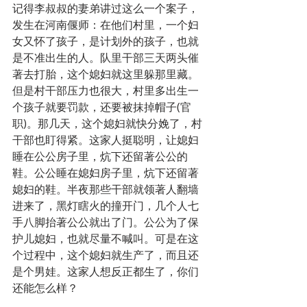
记得李叔叔的妻弟讲过这么一个案子，
发生在河南偃师：在他们村里，一个妇
女又怀了孩子，是计划外的孩子，也就
是不准出生的人。队里干部三天两头催
著去打胎，这个媳妇就这里躲那里藏。
但是村干部压力也很大，村里多出生一
个孩子就要罚款，还要被抹掉帽子(官
职)。那几天，这个媳妇就快分娩了，村
干部也盯得紧。这家人挺聪明，让媳妇
睡在公公房子里，炕下还留著公公的
鞋。公公睡在媳妇房子里，炕下还留著
媳妇的鞋。半夜那些干部就领著人翻墙
进来了，黑灯瞎火的撞开门，几个人七
手八脚抬著公公就出了门。公公为了保
护儿媳妇，也就尽量不喊叫。可是在这
个过程中，这个媳妇就生产了，而且还
是个男娃。这家人想反正都生了，你们
还能怎么样？