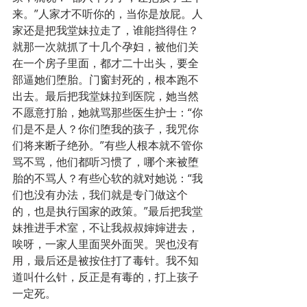
来。”人家才不听你的，当你是放屁。人
家还是把我堂妹拉走了，谁能挡得住？
就那一次就抓了十几个孕妇，被他们关
在一个房子里面，都才二十出头，要全
部逼她们堕胎。门窗封死的，根本跑不
出去。最后把我堂妹拉到医院，她当然
不愿意打胎，她就骂那些医生护士：“你
们是不是人？你们堕我的孩子，我咒你
们将来断子绝孙。”有些人根本就不管你
骂不骂，他们都听习惯了，哪个来被堕
胎的不骂人？有些心软的就对她说：“我
们也没有办法，我们就是专门做这个
的，也是执行国家的政策。”最后把我堂
妹推进手术室，不让我叔叔婶婶进去，
唉呀，一家人里面哭外面哭。哭也没有
用，最后还是被按住打了毒针。我不知
道叫什么针，反正是有毒的，打上孩子
一定死。