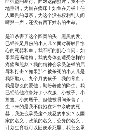
匪强盗的暴行。面对这副照片，我不停
地垂泪，为躺在病床上如鱼在刀板上任
人宰割的母亲，为这个没有权利到人间
啼哭一声，还没有留下姓名的生命。
是谁杀害了这个圆圆的头、黑黑的发、
已经长足月份的小人儿？面对著触目惊
心的死婴和血，我不断的扪心自问：如
果我是冯建梅，我的身体会遭受怎样的
疼痛和煎熬？我的精神会承受怎样的屈
辱和打击？如果那个被杀死的小人儿是
我怀胎八、九个月的孩子，我的骨血，
我是那么的爱他，期盼著他的降生。我
已经给他准备好了小衣服、小被子、小
摇篮、小奶瓶子。但他被瞬间杀害了，
生下来的是我不能抱在怀中亲吻的死
婴，我怎么承受这个残忍的事实？以国
家的名义，政策的名义，公务的名义，
计划生育就可以随便杀死婴，我怎么承