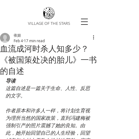
VILLAGE OF THE STARS
依娃
Feb 4
17 min read
血流成河时杀人知多少？
《被国策处决的胎儿》一书
的自述
导读
这篇自述是一篇关于生命、人性、反思
的文字。
作者原本和许多人一样，将计划生育视
为理所当然的国家政策，直到冯建梅被
强制引产的照片震撼了她的良知。由
此，她开始回望自己的人生经验，回望