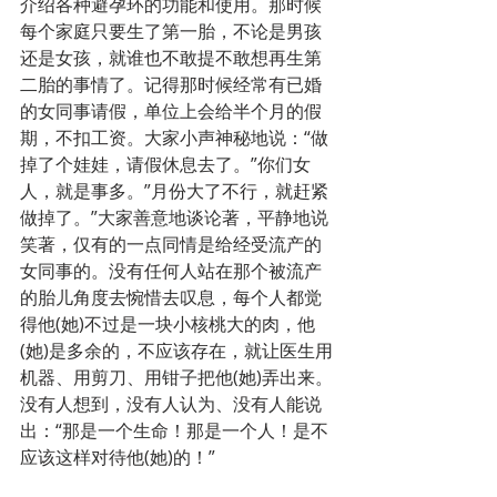
介绍各种避孕环的功能和使用。那时候
每个家庭只要生了第一胎，不论是男孩
还是女孩，就谁也不敢提不敢想再生第
二胎的事情了。记得那时候经常有已婚
的女同事请假，单位上会给半个月的假
期，不扣工资。大家小声神秘地说：“做
掉了个娃娃，请假休息去了。”你们女
人，就是事多。”月份大了不行，就赶紧
做掉了。”大家善意地谈论著，平静地说
笑著，仅有的一点同情是给经受流产的
女同事的。没有任何人站在那个被流产
的胎儿角度去惋惜去叹息，每个人都觉
得他(她)不过是一块小核桃大的肉，他
(她)是多余的，不应该存在，就让医生用
机器、用剪刀、用钳子把他(她)弄出来。
没有人想到，没有人认为、没有人能说
出：“那是一个生命！那是一个人！是不
应该这样对待他(她)的！”