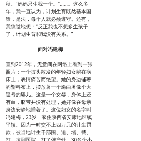
秋。”妈妈只生我一个。”……。这么多
年，我一直认为，计划生育既然基本国
策，是法，每个人就必须遵守。还有，
我狭隘地想：“反正我也不想多生孩子
了，计划生育和我没有关系。”
面对冯建梅
直到2012年，无意间在网络上看到一张
照片：一个披头散发的年轻妇女躺在病
床上，表情痛苦而绝望。她的身边铺著
的塑料布上，摆放著一个蜷曲著像个大
逗号的婴儿。这是一个女婴，身体上还
有血，脐带并没有处理，她好像在母亲
身边安静地睡著了。这位妇女的名字叫
冯建梅，23岁，家住陕西省安康地区镇
平镇。因为一时交不上四万元的计生罚
款，被当地计生干部围、追、堵、截、
打、拉到医院，打了催产针，30多个小