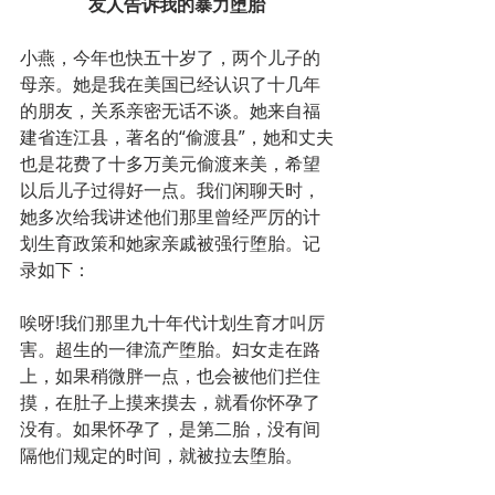
友人告诉我的暴力堕胎
小燕，今年也快五十岁了，两个儿子的
母亲。她是我在美国已经认识了十几年
的朋友，关系亲密无话不谈。她来自福
建省连江县，著名的“偷渡县”，她和丈夫
也是花费了十多万美元偷渡来美，希望
以后儿子过得好一点。我们闲聊天时，
她多次给我讲述他们那里曾经严厉的计
划生育政策和她家亲戚被强行堕胎。记
录如下：
唉呀!我们那里九十年代计划生育才叫厉
害。超生的一律流产堕胎。妇女走在路
上，如果稍微胖一点，也会被他们拦住
摸，在肚子上摸来摸去，就看你怀孕了
没有。如果怀孕了，是第二胎，没有间
隔他们规定的时间，就被拉去堕胎。