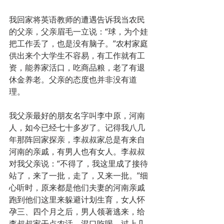
我回家将英语教师的遭遇告诉我当农民
的父亲，父亲眉毛一立说：“球，为个娃
把工作丢了，也是没有脑子。”农村家庭
供出来个大学生不容易，有工作就有工
资，能养家活口，吃商品粮，老了有退
休金养老。父亲的态度也并非没有道
理。
我父亲最好的朋友名字叫李中原，河南
人，如今已经七十多岁了。记得我八几
年那阵回家探亲，李叔叔家总是有来自
河南的亲戚，有男人也有女人。李叔叔
对我父亲说：“不得了，我这里成了接待
站了，来了一批，走了，又来一批。”细
心听时，原来都是他们夫妻的河南亲戚
跑到他们这里来躲避计划生育，女人怀
孕三、四个月之后，男人领著逃来，给
李叔叔家干点农活，混口吃喝。过上几