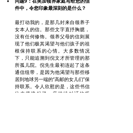
问题9：在美加领养家庭写给您的信
件中，令您印象最深刻的是什么？
最打动我的，是那几封来自领养子
女本人的信。那些文字直抒胸臆，
没有任何修饰。领养父母的信则展
现了他们极其渴望与他们孩子的祖
根保持联系的心情。大多数情况
下，只能追溯到倪文才所管理的那
所孤儿院。倪先生最初连起了这条
通信纽带，是因为他渴望与那些移
居到地球另一端的“高邮的女儿们”保
持联系。令人欣慰的是，这些书信
往来搭建起了一座持续对话的桥
梁。而随着中美政治紧张加剧，这
座桥梁的意义更显珍贵。
问题10：您是否与书中提到的一些
西方家庭有过直接接触？如果有，