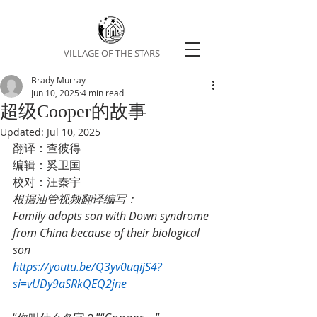
VILLAGE OF THE STARS
Brady Murray
Jun 10, 2025
4 min read
超级Cooper的故事
Updated:
Jul 10, 2025
翻译：查彼得
编辑：奚卫国
校对：汪秦宇
根据油管视频翻译编写：
Family adopts son with Down syndrome 
from China because of their biological 
son
https://youtu.be/Q3yv0uqijS4?
si=vUDy9aSRkQEQ2jne