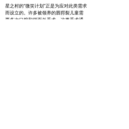
星之村的“微笑计划”正是为应对此类需求
而设立的。许多被领养的唇腭裂儿童需
要多次口腔和颌面外手术。这类手术通
常被归类为美容和牙科护理，基本不在
医疗保险范围内。微笑计划已成功协助
四名来自中国的领养儿童，Kinley 即将
是第五位受助孩子。对于Kinley来说，
如果她缺少这颗种植牙，她的前牙区将
留下明显的缺口与空隙，不仅影响外
观，也可能带来功能与心理上的困扰。
有意为“微笑计划”捐款的朋友，请联系星
之村。所有捐款都可以抵税，星之村可
以提供收据。
若使用美元进行捐款，您可以访问以下
的星之村官方网站，该页面提供多种便
捷的捐款渠道：
https://www.villageofthestars.org/do