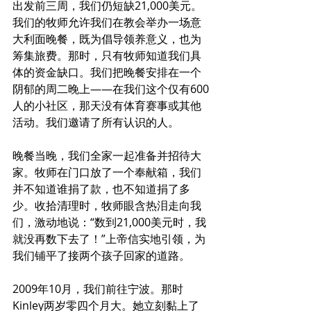
出发前三周，我们仍短缺21,000美元。
我们的牧师允许我们在教会举办一场意
大利面晚餐，既为倡导领养意义，也为
筹集旅费。那时，只有牧师知道我们具
体的资金缺口。我们把晚餐安排在一个
阴郁的周二晚上——在我们这个仅有600
人的小社区，那天没有体育赛事或其他
活动。我们邀请了所有认识的人。
晚餐当晚，我们全家一起准备并招待大
家。牧师在门口放了一个奉献箱，我们
并不知道谁捐了款，也不知道捐了多
少。收拾清理时，牧师眼含热泪走向我
们，激动地说：“数到21,000美元时，我
就没再数下去了！”上帝信实地引领，为
我们铺平了接两个孩子回家的道路。
2009年10月，我们前往宁波。那时
Kinley两岁零四个月大。她立刻黏上了