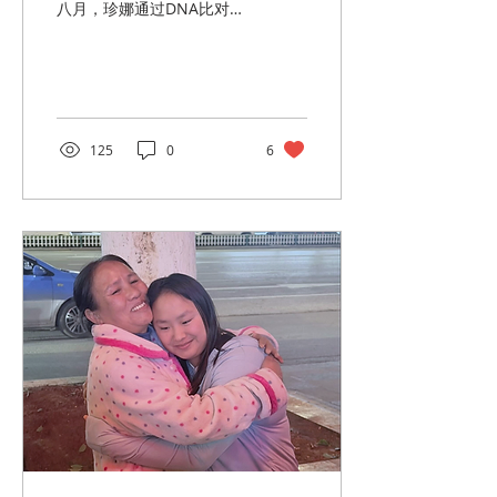
八月，珍娜通过DNA比对找
到了自己的亲生父亲。第一
次视频通话，一场尴尬的网
上团聚，由我来做翻译。给
我印象最深的，是父亲身上
那种被动的状态——沉默、
疏离、无力。他说话断断续
125
0
6
续的，很少有说完一整句的
时候。 人家问他，为什么女
儿刚出生就把她扔了。他一
点不兜圈子，也没带任何感
情：“女孩太多了。” 那她的
生日呢？早忘了。 取过名字
吗？“没有。” 那她妈呢？早
就走了，还把珍娜的兄弟姐
妹都带走了。没人知道她去
了哪。 即使这样，珍娜还是
如此珍惜这份脆弱的血缘，
看得让人心疼。她温柔又乐
观地守着它。养父母自始至
终都支持她，鼓励她去中国
见见父亲。父亲那边的亲戚
也劝她春节回去，说那会儿
叔叔伯伯们都会回村过年。