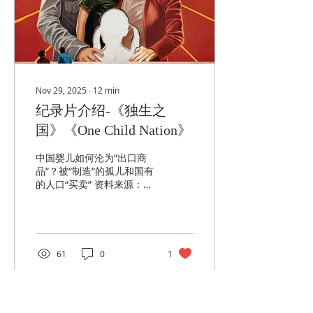
flat and stripped of
emotion: “Too many
girls.” Her birthday? He
had forgotten it. Had he
ever...
Nov 29, 2025
∙
12
min
纪录片介绍-《独生之
国》《One Child Nation》
中国婴儿如何沦为“出口商
品”？被“制造”的孤儿和国有
的人口“买卖” 资料来源：蔷
仔说电影 （
https://youtu.be/_3FLh1ly81Y?
si=6a4gHZrvROll5hMr ）
编辑、整理：奚卫国 《独生
之国》是2019年美国纪录
61
0
1
片，由王男栿和张嘉玲共同
执导，讲述了共产中国于
1979年到2015年施行的一
胎政策所带来的影响。影片