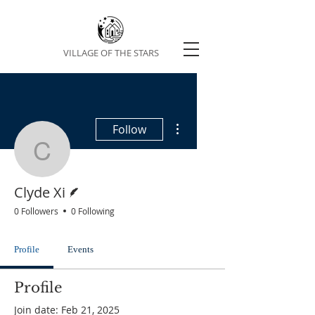
VILLAGE OF THE STARS
More actions
Follow
Clyde Xi
Writer
Clyde Xi
0 Followers
0 Following
Profile
Events
Profile
Join date: Feb 21, 2025