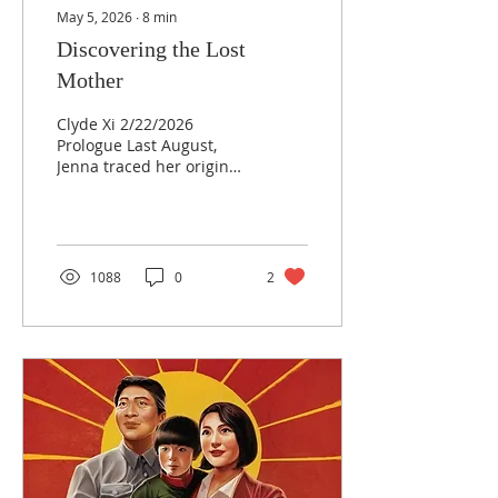
可我心里一直放不下一个念
May 5, 2026
∙
8
min
头：在她出发之前，能不能
Discovering the Lost
把她生母和那些兄弟姐妹也
Mother
找到？ 在我的催促下，我的
寻亲志愿者伙伴杨瑾与商警
官——就是那位将珍娜的
Clyde Xi 2/22/2026
DNA与她父亲匹配上的警官
Prologue Last August,
——联手合作。通过官方渠
Jenna traced her origins
道和不懈的努力，他们开始
through a DNA match
还原她生母那些支离破碎的
and found her birth
人生痕迹。 故事，就从这儿
father. During their first
开始了。 珍娜和她的生父
video call—an awkward
（广东） ★ ★ ★...
online reunion—I served
1088
0
2
as interpreter. What
struck me most was his
passivity: a quiet frailty
edged with detachment.
He spoke in halting
fragments, rarely
finishing a sentence.
When asked why he had
abandoned her as an
infant, his answer was