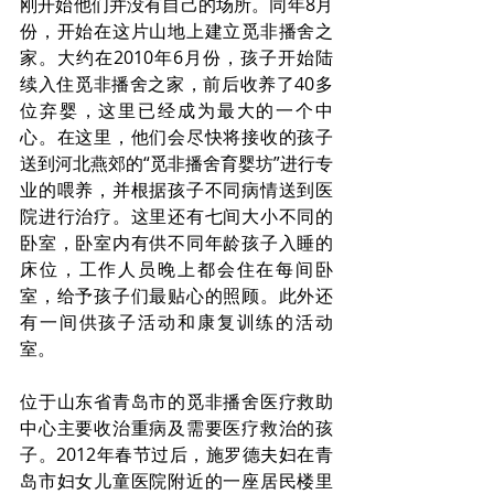
刚开始他们并没有自己的场所。同年8月
份，开始在这片山地上建立觅非播舍之
家。大约在2010年6月份，孩子开始陆
续入住觅非播舍之家，前后收养了40多
位弃婴，这里已经成为最大的一个中
心。在这里，他们会尽快将接收的孩子
送到河北燕郊的“觅非播舍育婴坊”进行专
业的喂养，并根据孩子不同病情送到医
院进行治疗。这里还有七间大小不同的
卧室，卧室内有供不同年龄孩子入睡的
床位，工作人员晚上都会住在每间卧
室，给予孩子们最贴心的照顾。此外还
有一间供孩子活动和康复训练的活动
室。
位于山东省青岛市的觅非播舍医疗救助
中心主要收治重病及需要医疗救治的孩
子。2012年春节过后，施罗德夫妇在青
岛市妇女儿童医院附近的一座居民楼里