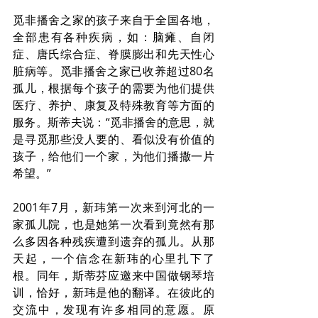
觅非播舍之家的孩子来自于全国各地，
全部患有各种疾病，如：脑瘫、自闭
症、唐氏综合症、脊膜膨出和先天性心
脏病等。觅非播舍之家已收养超过80名
孤儿，根据每个孩子的需要为他们提供
医疗、养护、康复及特殊教育等方面的
服务。斯蒂夫说：“觅非播舍的意思，就
是寻觅那些没人要的、看似没有价值的
孩子，给他们一个家，为他们播撒一片
希望。”
2001年7月，新玮第一次来到河北的一
家孤儿院，也是她第一次看到竟然有那
么多因各种残疾遭到遗弃的孤儿。从那
天起，一个信念在新玮的心里扎下了
根。同年，斯蒂芬应邀来中国做钢琴培
训，恰好，新玮是他的翻译。在彼此的
交流中，发现有许多相同的意愿。原