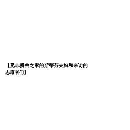
【觅非播舍之家的斯蒂芬夫妇和来访的
志愿者们】