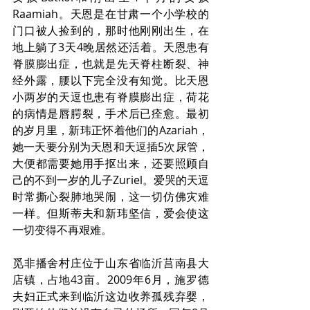
Raamiah。天恩是在甘肃一个小学校的
门口被人捡到的，那时他刚刚出生，在
地上躺了3天4晚居然还活着。天恩患有
脊膜膨出症，也就是先天脊柱断裂、神
经外露，腰以下完全没有知觉。比天恩
小两岁的天逗也患有脊膜膨出症，荷花
的病情是唇腭裂，手术后已痊愈。最初
的岁月里，新玮正怀着他们的Azariah，
她一天要分别为天恩和天逗插5次尿管，
大便都需要她用手抠出来，还要照顾自
己的不到一岁的儿子Zuriel。爱哭的天逗
时常撕心裂肺地哭闹，这一切仿佛灾难
一样。但斯蒂夫和新玮坚信，爱会使这
一切变得不再艰难。
觅非播舍村庄位于山东省临沂莒南县大
店镇，占地43亩。2009年6月，施罗德
夫妇正式来到临沂这边收养孤残弃婴，