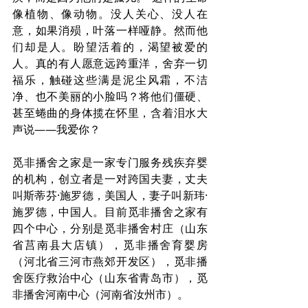
像植物、像动物。没人关心、没人在
意，如果消殒，叶落一样哑静。然而他
们却是人。盼望活着的，渴望被爱的
人。真的有人愿意远跨重洋，舍弃一切
福乐，触碰这些满是泥尘风霜，不洁
净、也不美丽的小脸吗？将他们僵硬、
甚至蜷曲的身体揽在怀里，含着泪水大
声说——我爱你？
觅非播舍之家是一家专门服务残疾弃婴
的机构，创立者是一对跨国夫妻，丈夫
叫斯蒂芬·施罗德，美国人，妻子叫新玮·
施罗德，中国人。目前觅非播舍之家有
四个中心，分别是觅非播舍村庄（山东
省莒南县大店镇），觅非播舍育婴房
（河北省三河市燕郊开发区），觅非播
舍医疗救治中心（山东省青岛市），觅
非播舍河南中心（河南省汝州市）。