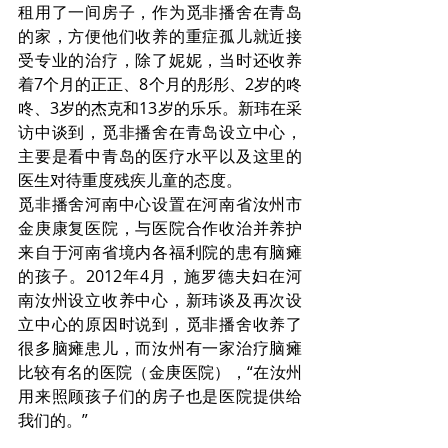
租用了一间房子，作为觅非播舍在青岛
的家，方便他们收养的重症孤儿就近接
受专业的治疗，除了妮妮，当时还收养
着7个月的正正、8个月的彤彤、2岁的咚
咚、3岁的杰克和13岁的乐乐。新玮在采
访中谈到，觅非播舍在青岛设立中心，
主要是看中青岛的医疗水平以及这里的
医生对待重度残疾儿童的态度。 
觅非播舍河南中心设置在河南省汝州市
金庚康复医院，与医院合作收治并养护
来自于河南省境内各福利院的患有脑瘫
的孩子。2012年4月，施罗德夫妇在河
南汝州设立收养中心，新玮谈及再次设
立中心的原因时说到，觅非播舍收养了
很多脑瘫患儿，而汝州有一家治疗脑瘫
比较有名的医院（金庚医院），“在汝州
用来照顾孩子们的房子也是医院提供给
我们的。”