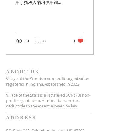
用于指称人的习惯用词
是“人手”、“劳力”、“人口”。
在中共眼里，人只是实现极
权意志可用的工具而已，他
们完全排斥与否定一切有关
人的权利、尊严和生命权不
可侵犯等普世价值。当他们
28
0
3
认为“人口”成为负担时，就
对“生命”的出生实行严酷的
计划审批制度。 在长达近半
个世纪的时间里，为了推行
计划生育“国策”，中共无恶
不作。他们在大陆城乡搜查
ABOUT US
追捕“无计划”怀孕妇女、剥
Village of the Stars is a non-profit organization
夺妇女人格尊严、强制施行
registered in Indiana, established in 2022.
堕胎、巨款惩罚“超生”父
母……他们甚至将扼杀生命
Village of the Stars is a registered 501(c)(3) non-
的罪恶之手伸向海外。 周晓
profit organization. All donations are tax-
deductible to the extent allowed by law.
霞女士是中国的第一个外科
学女博士，中共的计生暴力
执法使在德国学习的她，经
ADDRESS
历过被恐怖胁迫的痛苦过
程。 当时中共当局不择手段
P.O. Box 1292, Columbus, Indiana, US, 47202
地掐断她的生计，强力改变