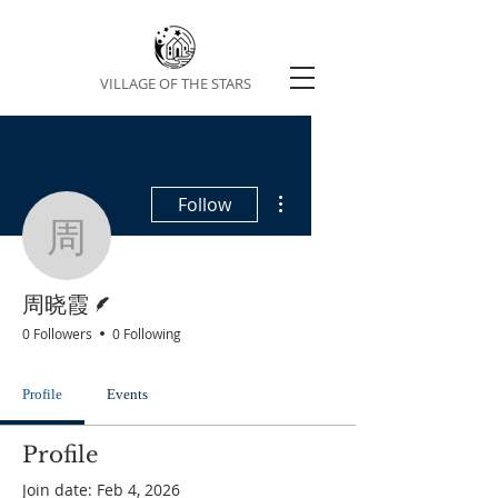
VILLAGE OF THE STARS
More actions
Follow
周晓霞
Writer
周晓霞
0 Followers
0 Following
Profile
Events
Profile
Join date: Feb 4, 2026