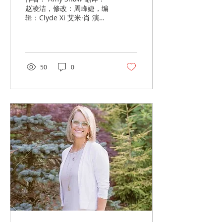
赵凌洁，修改：周峰婕，编
辑：Clyde Xi 艾米·肖 演讲
于惠顿大学，2023年1月23
日 引言 领养妈妈艾米·肖是
宣教士，演讲家，又是画
家。她把人生中的低谷视为
灵命成长的课堂，并将自己
50
0
经历的苦难看作荣耀上帝的
机会。在惠顿学院的演讲
中，她传...