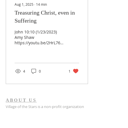
Aug 1, 2025
∙
14
min
Treasuring Christ, even in
Suffering
John 10:10 (1/23/2023)
Amy Shaw
https://youtu.be/2HrL76aACB8?
si=-ynEo--wx08LCgzB
Good morning! That’s my
favorite greeting. I like
to...
4
0
1
ABOUT US
Village of the Stars is a non-profit organization
registered in Indiana, established in 2022.
Village of the Stars is a registered 501(c)(3) non-
profit organization. All donations are tax-