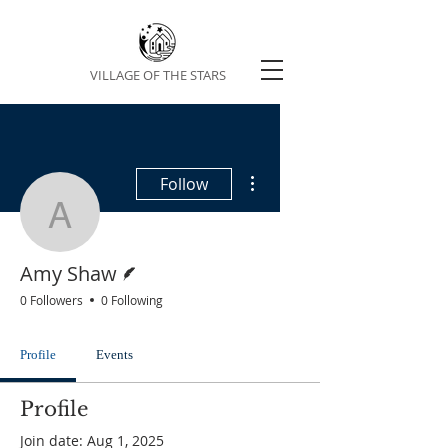
VILLAGE OF THE STARS
More actions
Follow
Amy Shaw
Writer
Amy Shaw
0 Followers
0 Following
Profile
Events
Profile
Join date: Aug 1, 2025