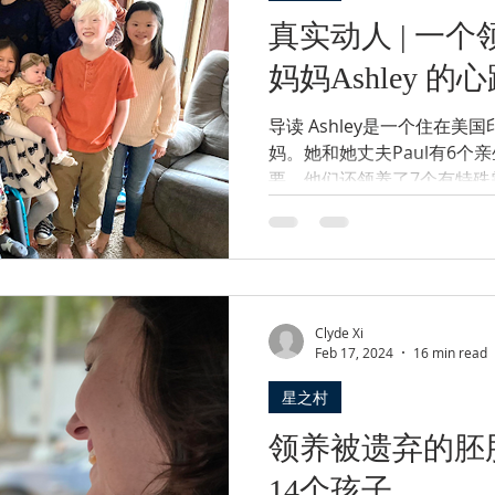
真实动人 | 一个领养了7个孩子的
妈妈Ashley 的
导读 Ashley是一个住在美
妈。她和她丈夫Paul有6个
要。他们还领养了7个有特殊
岁至12岁之间。这7个孩子
蒙古和海地。他们患有各种残
Clyde Xi
Feb 17, 2024
16 min read
星之村
领养被遗弃的胚
14个孩子