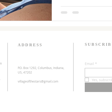
SUBSCRIB
ADDRESS
on
Email
*
P.O. Box 1292, Columbus, Indiana,
US, 47202
-
Yes, subscr
villageofthestars@gmail.com