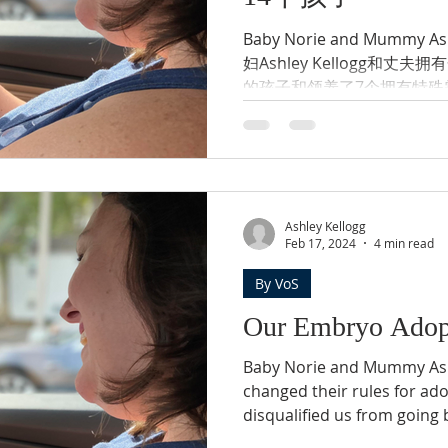
Baby Norie and Mumm
妇Ashley Kellogg和
的孩子和领养了7个拥有特殊
步——胚胎领养——给生命一次
Ashley Kellogg
Feb 17, 2024
4 min read
By VoS
Our Embryo Adop
Baby Norie and Mummy Ashl
changed their rules for ado
disqualified us from going 