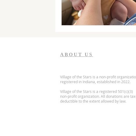
ABOUT US
Village of the Stars is a non-profit organizati
registered in Indiana, established in 2022.
Village of the Stars is a registered 501(c)(3)
non-profit organization. All donations are tax
deductible to the extent allowed by law.