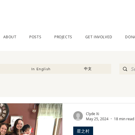
ABOUT
POSTS
PROJECTS
GET INVOLVED
DON
中文
In English
Clyde Xi
May 25, 2024
18 min read
星之村